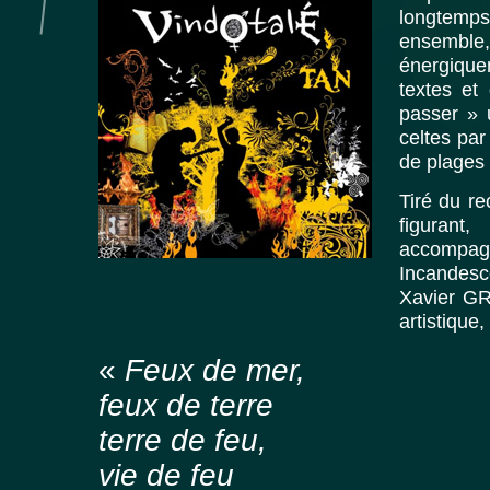
longtemps
ensembl
énergique
textes et
passer » 
celtes par
de plages
Tiré du r
figurant
accompa
Incandesce
Xavier GR
artistique
«
Feux de mer,
feux de terre
terre de feu,
vie de feu