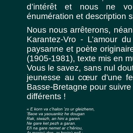
d’intérêt et nous ne 
énumération et description 
Nous nous arrêterons, néanm
Karantez-Vro - L’amour du
paysanne et poète originai
(1905-1981), texte mis en 
Vous le savez, sans nul dou
jeunesse au cœur d'une fe
Basse-Bretagne pour suivre l
différents !
«
E korn va c'halon 'zo ur gleizhenn,
'Baoe va yaouankiz he dougan
Rak, siwazh, an hini a garen
Ne gare ket pezh a garan.
Eñ na gare nemet ar c'hêriou,
Ar morioù don, ar broioù pell :