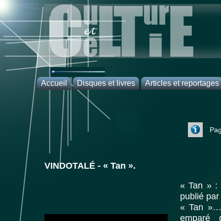
Accueil
Disques et livres
Articles et reportages
Accueil
CD
Articles
Plan du
DVD
Reportages
site
Livres
Pag
VINDOTALÉ - « Tan ».
« Tan » : 
publié pa
« Tan »… 
emparé d