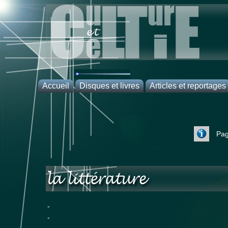
Accueil
Disques et livres
Articles et reportages
Accueil
CD
Articles
Plan du
DVD
Reportages
site
Livres
Pag
-
-